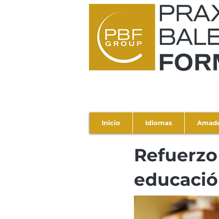
Inicio
Idiomas
Amad
Refuerzo
educació