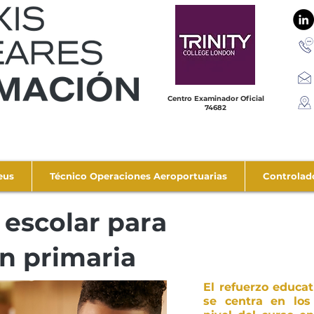
Centro Examinador Oficial
74682
eus
Técnico Operaciones Aeroportuarias
Controlad
 escolar para
n primaria
El refuerzo educa
se centra en los