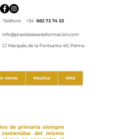
Teléfono +34
682 72 74 53
info@praxisbalearesformacion.com
C/ Marquès de la Fontsanta 40, Palma
or Aéreo
Náutica
MAS
tivo de primaria siempre
 contenidos del mismo